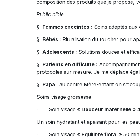
composition des produits que je propose, vo
Public cible
§
Femmes enceintes
:
Soins adaptés aux 
§
Bébés :
Ritualisation du toucher pour apa
§
Adolescents :
Solutions douces et efficace
§
Patients en difficulté :
Accompagnement d
protocoles sur mesure. Je me déplace égalem
§
Papa :
au centre Mère-enfant on s’occu
Soins visage grossesse
· Soin visage «
Douceur maternelle
» 4
Un soin hydratant et apaisant pour les pea
· Soin visage «
Equilibre floral
» 50 min