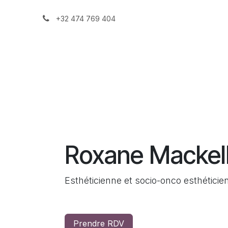
Se rendre au contenu
+32 474 769 404
Accueil
Eq
Roxane Mackel
Esthéticienne et socio-onco esthéticie
Prendre RDV