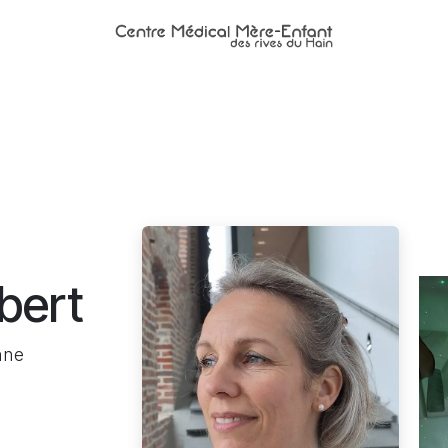
uipe et RDV
Centre de prélèvement
Ateliers
Contactez
bert
nne