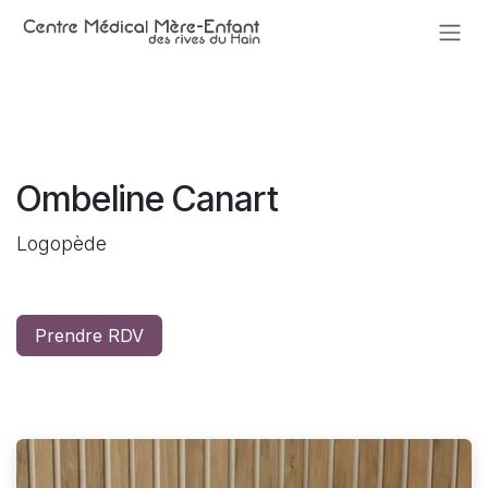
Se rendre au contenu
Ombeline Canart
Logopède
Prendre RDV