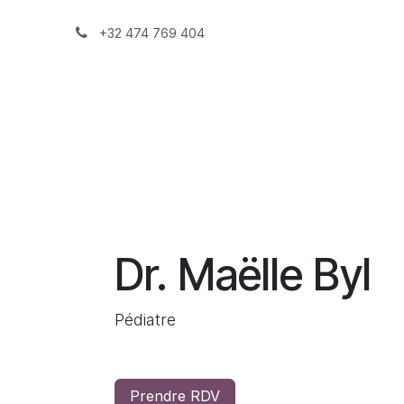
Se rendre au contenu
+32 474 769 404
Accueil
Eq
Dr. Maëlle Byl
Pédiatre
Prendre RDV