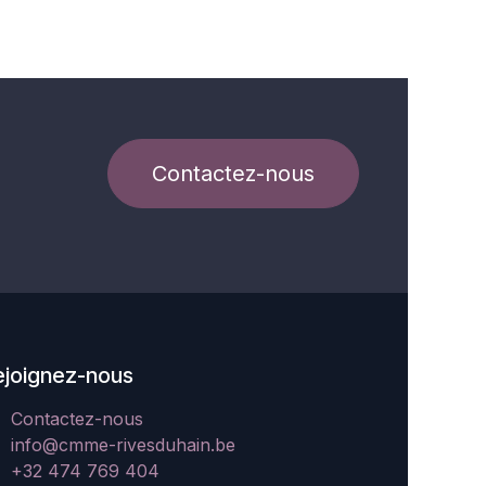
Contactez-nous
ejoignez-nous
Contactez-nous
info@cmme-rivesduhain.be
+32 474 769 404